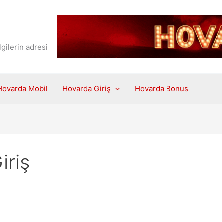
gilerin adresi
Hovarda Mobil
Hovarda Giriş
Hovarda Bonus
iriş